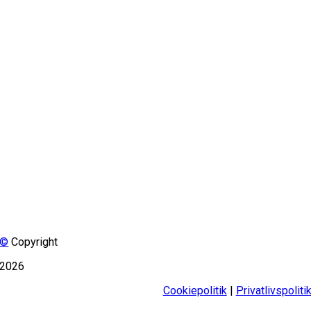
©
Copyright
2026
Cookiepolitik
|
Privatlivspoliti