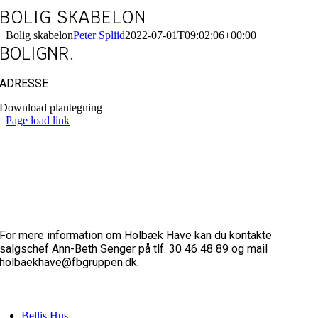
Skip
BOLIG SKABELON
to
Bolig skabelon
Peter Spliid
2022-07-01T09:02:06+00:00
content
BOLIGNR.
ADRESSE
Download plantegning
Page load link
For mere information om Holbæk Have kan du kontakte
salgschef Ann-Beth Senger på tlf. 30 46 48 89 og mail
holbaekhave@fbgruppen.dk.
EJEBOLIGER
Bellis Hus