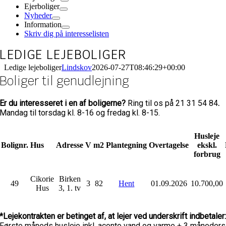
Ejerboliger
Nyheder
Information
Skriv dig på interesselisten
LEDIGE LEJEBOLIGER
Ledige lejeboliger
Lindskov
2026-07-27T08:46:29+00:00
Boliger til genudlejning
Er du interesseret i en af boligerne?
Ring til os på 21 31 54 84
.
Mandag til torsdag kl. 8-16 og fredag kl. 8-15.
Husleje
Bolignr.
Hus
Adresse
V
m2
Plantegning
Overtagelse
ekskl.
forbrug
Cikorie
Birken
49
3
82
Hent
01.09.2026
10.700,00
Hus
3, 1. tv
*Lejekontrakten er betinget af, at lejer ved underskrift indbetaler
Første måneds husleje inkl. aconto vand og varme + 3 måneders