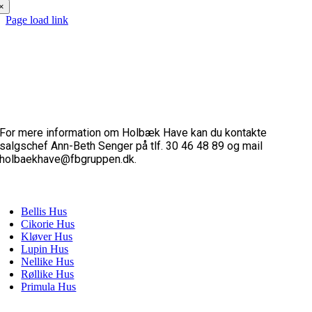
×
Page load link
For mere information om Holbæk Have kan du kontakte
salgschef Ann-Beth Senger på tlf. 30 46 48 89 og mail
holbaekhave@fbgruppen.dk.
EJEBOLIGER
Bellis Hus
Cikorie Hus
Kløver Hus
Lupin Hus
Nellike Hus
Røllike Hus
Primula Hus