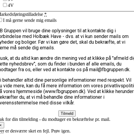
4V
arkedsføringstilladelse
*
I må gerne sende mig emails
B Gruppen vil bruge dine oplysninger til at kontakte dig i
orbindelse med Holbæk Have - dvs. at vi kun sender mails om
yheder og boliger. Før vi kan gøre det, skal du bekræfte, at vi
erne må sende dig emails.
usk, at du altid kan ændre din mening ved at klikke på "afmeld d
ette nyhedsbrev", som du finder i bunden af alle emails, du
odtager fra os, eller ved at kontakte os på mail@fbgruppen.dk.
i behandler altid dine personlige informationer med respekt. Vil
u vide mere, kan du få mere information om vores privatlivspolit
å vores hjemmeside (www.fbgruppen.dk). Ved at klikke herunder
ekræfter du, at vi må behandle dine informationer i
verensstemmelse med disse vilkår.
Tilmeld
ak for din tilmelding - du modtager en bekræftelse pr. mail.
×
er er desværre sket en fejl. Prøv igen.