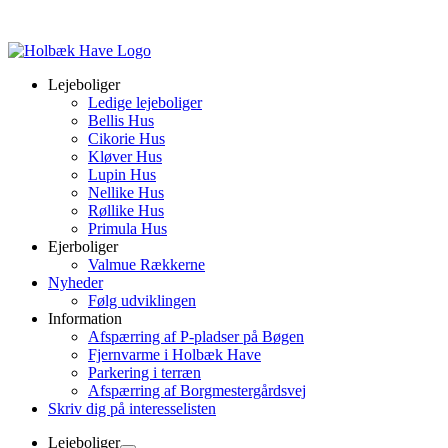
Lejeboliger
Ledige lejeboliger
Bellis Hus
Cikorie Hus
Kløver Hus
Lupin Hus
Nellike Hus
Røllike Hus
Primula Hus
Ejerboliger
Valmue Rækkerne
Nyheder
Følg udviklingen
Information
Afspærring af P-pladser på Bøgen
Fjernvarme i Holbæk Have
Parkering i terræn
Afspærring af Borgmestergårdsvej
Skriv dig på interesselisten
Lejeboliger