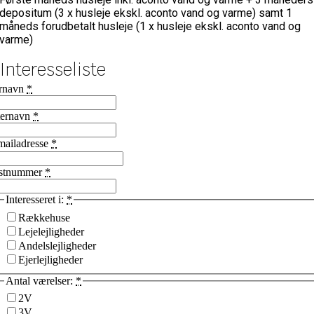
depositum (3 x husleje ekskl. aconto vand og varme) samt 1
måneds forudbetalt husleje (1 x husleje ekskl. aconto vand og
varme)
Interesseliste
rnavn
*
ternavn
*
mailadresse
*
stnummer
*
Interesseret i:
*
Rækkehuse
Lejelejligheder
Andelslejligheder
Ejerlejligheder
Antal værelser:
*
2V
3V