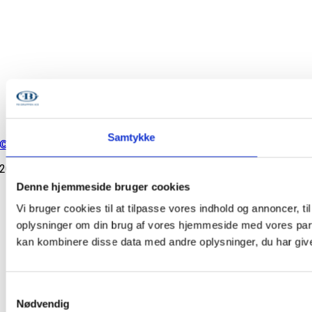
Samtykke
©
Copyright
2026
Denne hjemmeside bruger cookies
Cookiepolitik
|
Privatlivspoliti
Vi bruger cookies til at tilpasse vores indhold og annoncer, til
Go
oplysninger om din brug af vores hjemmeside med vores part
to
Top
kan kombinere disse data med andre oplysninger, du har givet
Samtykkevalg
Nødvendig