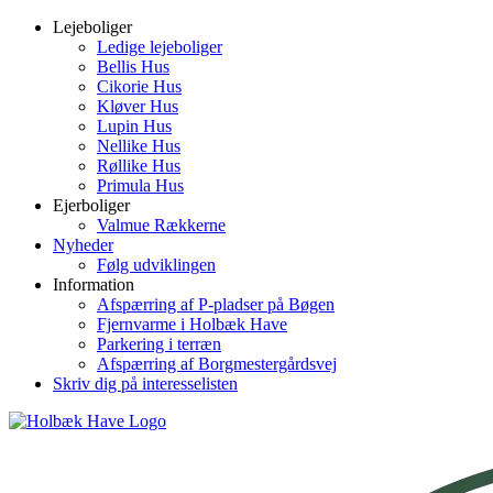
Skip
Lejeboliger
to
Ledige lejeboliger
content
Bellis Hus
Cikorie Hus
Kløver Hus
Lupin Hus
Nellike Hus
Røllike Hus
Primula Hus
Ejerboliger
Valmue Rækkerne
Nyheder
Følg udviklingen
Information
Afspærring af P-pladser på Bøgen
Fjernvarme i Holbæk Have
Parkering i terræn
Afspærring af Borgmestergårdsvej
Skriv dig på interesselisten