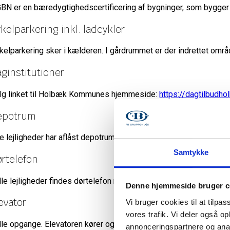
BN er en bæredygtighedscertificering af bygninger, som bygger 
kelparkering inkl. ladcykler
kelparkering sker i kælderen. I gårdrummet er der indrettet områ
ginstitutioner
lg linket til Holbæk Kommunes hjemmeside:
https://dagtilbudho
epotrum
le lejligheder har aflåst depotrum i opvarmet kælder.
Samtykke
ørtelefon
alle lejligheder findes dørtelefon med kamera.
Denne hjemmeside bruger c
evator
Vi bruger cookies til at tilpas
vores trafik. Vi deler også 
alle opgange. Elevatoren kører også i kælderniveau.
annonceringspartnere og anal