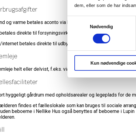
dem, eller som de har indsaml
rbrugsafgifter
Samtykkevalg
nd og varme betales aconto via huslejeopkrævningen.
Nødvendig
 betales direkte til forsyningsvirksomheden.
/internet betales direkte til udbyder.
remleje
Kun nødvendige cook
emleje helt eller delvist, f.eks. via Airbnb, er ikke tilladt og vil 
llesfaciliteter
ort hyggeligt gårdrum med opholdsarealer og legeplads for de mi
kælderen findes et fælleslokale som kan bruges til sociale arrang
ruden beboerne i Nellike Hus også benyttes af beboerne i Lupin 
lderen.
ill