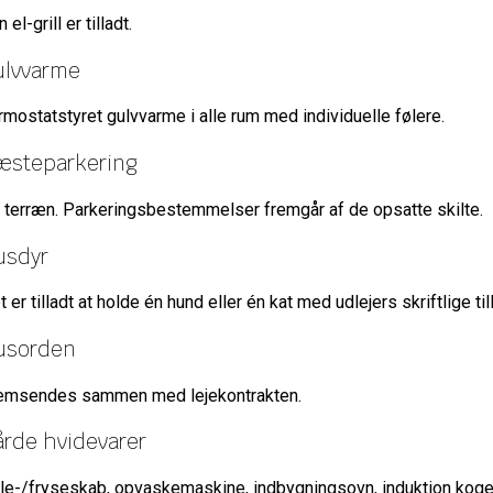
 el-grill er tilladt.
ulvvarme
rmostatstyret gulvvarme i alle rum med individuelle følere.
æsteparkering
 terræn. Parkeringsbestemmelser fremgår af de opsatte skilte.
usdyr
t er tilladt at holde én hund eller én kat med udlejers skriftlige t
usorden
emsendes sammen med lejekontrakten.
årde hvidevarer
le-/fryseskab, opvaskemaskine, indbygningsovn, induktion kog