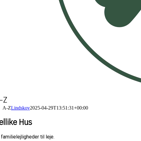
-Z
A-Z
Lindskov
2025-04-29T13:51:31+00:00
ellike Hus
 familielejligheder til leje.