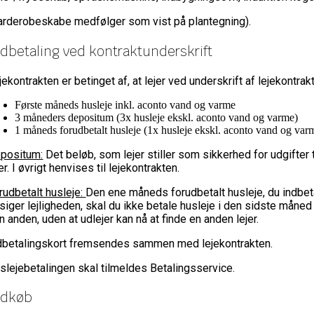
arderobeskabe medfølger som vist på plantegning).
dbetaling ved kontraktunderskrift
jekontrakten er betinget af, at lejer ved underskrift af lejekontrakt
Første måneds husleje inkl. aconto vand og varme
3 måneders depositum (3x husleje ekskl. aconto vand og varme)
1 måneds forudbetalt husleje (1x husleje ekskl. aconto vand og var
positum:
Det beløb, som lejer stiller som sikkerhed for udgifter
jer. I øvrigt henvises til lejekontrakten.
rudbetalt husleje:
Den ene måneds forudbetalt husleje, du indbeta
siger lejligheden, skal du ikke betale husleje i den sidste måned in
n anden, uden at udlejer kan nå at finde en anden lejer.
dbetalingskort fremsendes sammen med lejekontrakten.
slejebetalingen skal tilmeldes Betalingsservice.
ndkøb