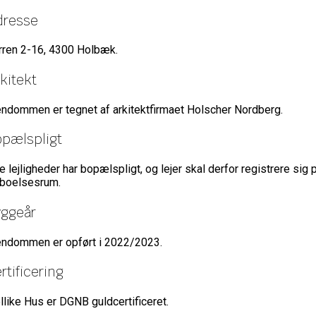
dresse
rren 2-16, 4300 Holbæk.
kitekt
endommen er tegnet af arkitektfirmaet Holscher Nordberg.
opælspligt
le lejligheder har bopælspligt, og lejer skal derfor registrere sig
boelsesrum.
yggeår
endommen er opført i 2022/2023.
rtificering
llike Hus er DGNB guldcertificeret.