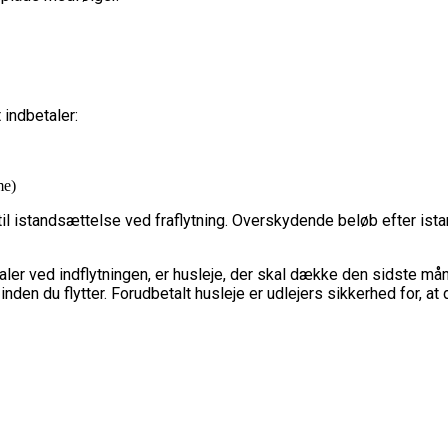
 indbetaler:
me)
 til istandsættelse ved fraflytning. Overskydende beløb efter ist
ler ved indflytningen, er husleje, der skal dække den sidste måne
den du flytter. Forudbetalt husleje er udlejers sikkerhed for, at d